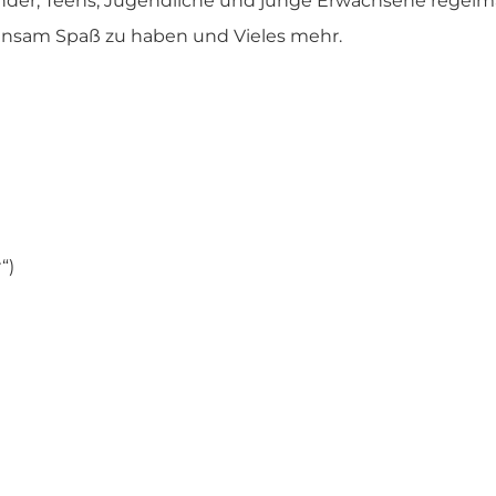
 Kinder, Teens, Jugendliche und junge Erwachsene rege
einsam Spaß zu haben und Vieles mehr.
“)