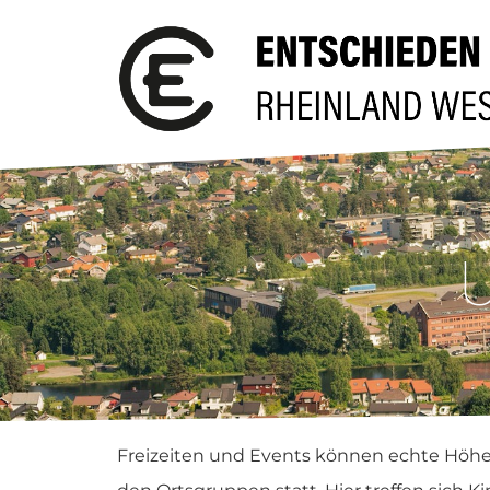
U
Freizeiten und Events können echte Höh