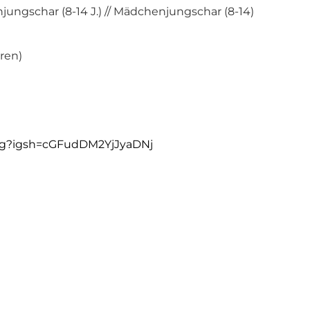
njungschar (8-14 J.) // Mädchenjungschar (8-14)
ren)
eg?igsh=cGFudDM2YjJyaDNj