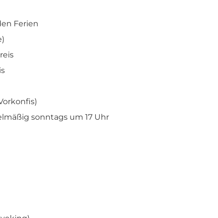
den Ferien
e)
reis
is
Vorkonfis)
elmäßig sonntags um 17 Uhr